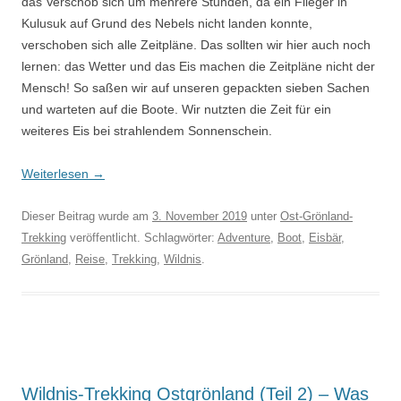
das Verschob sich um mehrere Stunden, da ein Flieger in
Kulusuk auf Grund des Nebels nicht landen konnte,
verschoben sich alle Zeitpläne. Das sollten wir hier auch noch
lernen: das Wetter und das Eis machen die Zeitpläne nicht der
Mensch! So saßen wir auf unseren gepackten sieben Sachen
und warteten auf die Boote. Wir nutzten die Zeit für ein
weiteres Eis bei strahlendem Sonnenschein.
Weiterlesen
→
Dieser Beitrag wurde am
3. November 2019
unter
Ost-Grönland-
Trekking
veröffentlicht. Schlagwörter:
Adventure
,
Boot
,
Eisbär
,
Grönland
,
Reise
,
Trekking
,
Wildnis
.
Wildnis-Trekking Ostgrönland (Teil 2) – Was