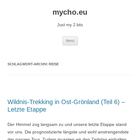
Zum
Inhalt
mycho.eu
springen
Just my 2 bits
Menü
SCHLAGWORT-ARCHIV:
REISE
Wildnis-Trekking in Ost-Grönland (Teil 6) –
Letzte Etappe
Der Himmel zog langsam zu und unsere letzte Etappe stand
vor uns. Die prognostizierte längste und wohl anstrengendste
der ganzen Tour. Zudem mussten wir den Zeitplan einhalten,