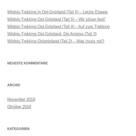
Wildnis-Trekking in Ost-Grönland (Teil 6) – Letzte Etappe
Wildnis-Trekking Ost-Grönland (Teil 5) – Wir sitzen fest!
Wildnis-Trekking Ost-Grönland (Teil 4) – Auf zum Trekking
Wildnis-Trekking Ost-Grönland- Die Anreise (Teil 3)
Wildnis-Trekking Ostgrönland (Teil 2) – Was muss mit?
NEUESTE KOMMENTARE
ARCHIV
November 2019
Oktober 2019
KATEGORIEN