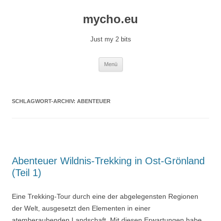
Zum
Inhalt
mycho.eu
springen
Just my 2 bits
Menü
SCHLAGWORT-ARCHIV:
ABENTEUER
Abenteuer Wildnis-Trekking in Ost-Grönland
(Teil 1)
Eine Trekking-Tour durch eine der abgelegensten Regionen
der Welt, ausgesetzt den Elementen in einer
atemberaubenden Landschaft. Mit diesen Erwartungen habe